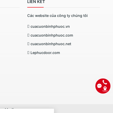
LIÊN KẾT
Các website của công ty chúng tôi
cuacuonbinhphuoc.vn
cuacuonbinhphuoc.com
cuacuonbinhphuoc.net
Lephucdoor.com
ơng Media