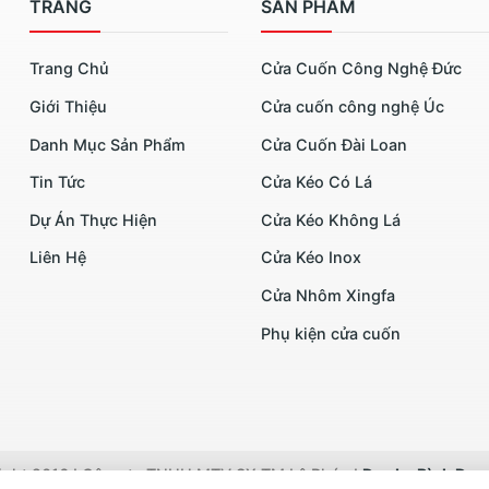
TRANG
SẢN PHẨM
Trang Chủ
Cửa Cuốn Công Nghệ Đức
Giới Thiệu
Cửa cuốn công nghệ Úc
Danh Mục Sản Phẩm
Cửa Cuốn Đài Loan
Tin Tức
Cửa Kéo Có Lá
Dự Án Thực Hiện
Cửa Kéo Không Lá
Liên Hệ
Cửa Kéo Inox
Cửa Nhôm Xingfa
Phụ kiện cửa cuốn
ght 2016 I Công ty TNHH MTV SX TM Lê Phúc I
Dev by Bình Dư