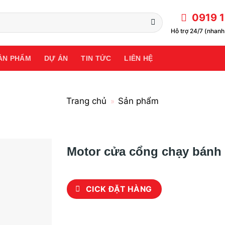
0919 1
Hỗ trợ 24/7 (nhanh 
ẢN PHẨM
DỰ ÁN
TIN TỨC
LIÊN HỆ
Trang chủ
Sản phẩm
»
Motor cửa cổng chạy bánh
CICK ĐẶT HÀNG