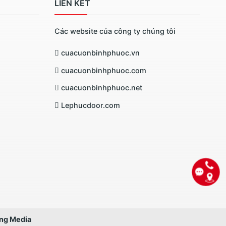
LIÊN KẾT
Các website của công ty chúng tôi
cuacuonbinhphuoc.vn
cuacuonbinhphuoc.com
cuacuonbinhphuoc.net
Lephucdoor.com
ơng Media