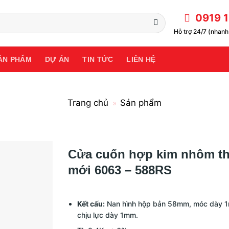
0919 1
Hỗ trợ 24/7 (nhanh 
ẢN PHẨM
DỰ ÁN
TIN TỨC
LIÊN HỆ
Trang chủ
Sản phẩm
»
Cửa cuốn hợp kim nhôm th
mới 6063 – 588RS
Kết cấu:
Nan hình hộp bản 58mm, móc dày 
chịu lực dày 1mm.